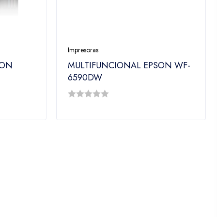
Impresoras
SON
MULTIFUNCIONAL EPSON WF-
6590DW
0
out
of
5