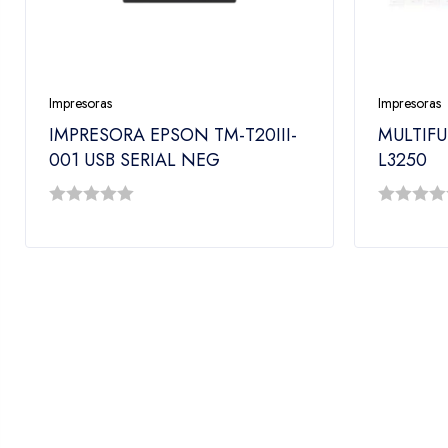
Impresoras
Impresoras
IMPRESORA EPSON TM-T20III-
MULTIF
001 USB SERIAL NEG
L3250
0
0
out
out
of
of
5
5