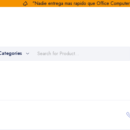
"Nadie entrega mas rapido que Office Computer
Categories
Computadoras
CCTV Y Redes
Impresoras
Papeleria Y Oficina
Cables Y Adaptadores
Periféricos
Accesorios
Baterías UPS
Aborroteria
Partes Para Computadoras
Consumibles
Mobiliario