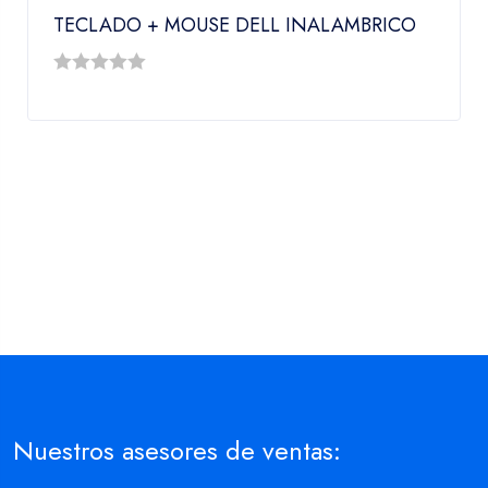
TECLADO + MOUSE DELL INALAMBRICO
0
out
of
5
Nuestros asesores de ventas: